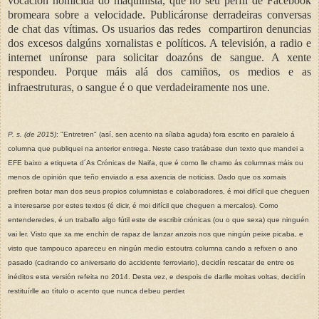
vocación homicida do maquinista, que no seu perfil de Facebook
bromeara sobre a velocidade. Publicáronse derradeiras conversas
de chat das vítimas. Os usuarios das redes
compartiron denuncias
dos excesos dalgúns xornalistas e políticos. A televisión, a radio e
internet uníronse para solicitar doazóns de sangue. A xente
respondeu. Porque máis alá dos camiños, os medios e as
infraestruturas, o sangue é o que verdadeiramente nos une.
P. s. (de 2015)
: "Entretren" (así, sen acento na sílaba aguda) fora escrito en paralelo á
columna que publiquei na anterior entrega. Neste caso tratábase dun texto que mandei a
EFE baixo a etiqueta d´As Crónicas de Naifa, que é como lle chamo ás columnas máis ou
menos de opinión que teño enviado a esa axencia de noticias. Dado que os xornais
prefiren botar man dos seus propios columnistas e colaboradores, é moi difícil que cheguen
a interesarse por estes textos (é dicir, é moi difícil que cheguen a mercalos). Como
entenderedes, é un traballo algo fútil este de escribir crónicas (ou o que sexa) que ninguén
vai ler. Visto que xa me enchín de rapaz de lanzar anzois nos que ningún peixe picaba, e
visto que tampouco apareceu en ningún medio estoutra columna cando a refixen o ano
pasado (cadrando co aniversario do accidente ferroviario), decidín rescatar de entre os
inéditos esta versión refeita no 2014. Desta vez, e despois de darlle moitas voltas, decidín
restituírlle ao título o acento que nunca debeu perder.