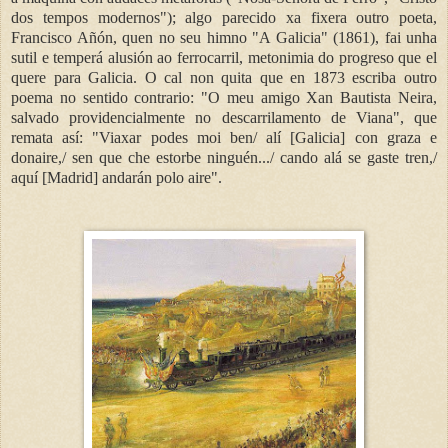
dos tempos modernos"); algo parecido xa fixera outro poeta,
Francisco Añón, quen no seu himno "A Galicia" (1861), fai unha
sutil e temperá alusión ao ferrocarril, metonimia do progreso que el
quere para Galicia. O cal non quita que en 1873 escriba outro
poema no sentido contrario: "O meu amigo Xan Bautista Neira,
salvado providencialmente no descarrilamento de Viana", que
remata así: "Viaxar podes moi ben/ alí [Galicia] con graza e
donaire,/ sen que che estorbe ninguén.../ cando alá se gaste tren,/
aquí [Madrid] andarán polo aire".