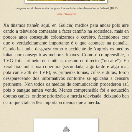
Inauguración do ferrocarril a Langreo.
Cadro do ferrolán Jenaro Pérez Villamil (1852)
Fonte: Wikipedia
Xa tiñamos (tamén aquí, en Galicia) medios para andar polo aire
cando a televisión comezaba a facer camiño na sociedade, mais en
poucos anos conseguiu colonizarnos o cerebro, facéndonos crer
que o verdadeiramente importante é o que acontece na pantalla.
Cando hai unha desgraza como o accidente de Angrois os medios
loitan por conseguir as mellores imaxes. Como é comprensible, a
TVG foi a primeira en emitilas, mesmo en directo ("no aire"). En
xeral fixo unha boa cobertura (secundada, algo tarde e algo mal,
pola canle 24h de TVE); as primeiras tomas, crúas e duras, foron
desaparecendo dos informativos conforme se aplicaba a censura
pertinente. Non todos os medios de comunicación procederon así,
pois o sangue tamén vende. Menos comprensible foi a actuación
doutras canles, onde se priorizaba a merda televisada, deixando ben
claro que Galicia lles importaba menos que a merda.