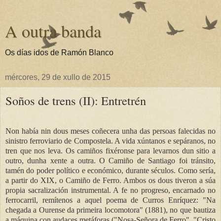
A outra banda
Os días idos de Ramón Blanco
mércores, 29 de xullo de 2015
Soños de trens (II): Entretrén
Non había nin dous meses coñecera unha das persoas falecidas no
sinistro ferroviario de Compostela. A vida xúntanos e sepáranos, no
tren que nos leva. Os camiños fixéronse para levarnos dun sitio a
outro, dunha xente a outra. O Camiño de Santiago foi tránsito,
tamén do poder político e económico, durante séculos. Como sería,
a partir do XIX, o Camiño de Ferro. Ambos os dous tiveron a súa
propia sacralización instrumental. A fe no progreso, encarnado no
ferrocarril, remítenos a aquel poema de Curros Enríquez: "Na
chegada a Ourense da primeira locomotora" (1881), no que bautiza
a máquina con audaces metáforas ("Nosa-Señora de Ferro", "Cristo