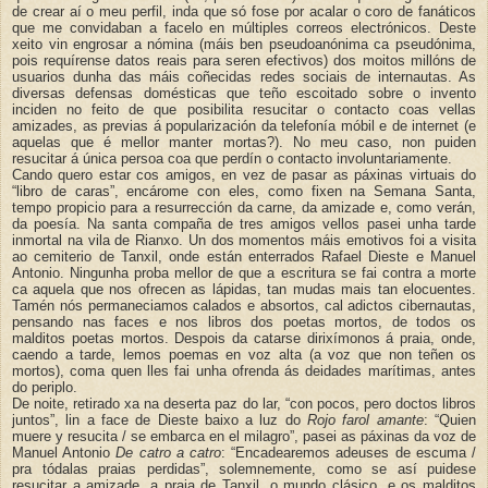
de crear aí o meu perfil, inda que só fose por acalar o coro de fanáticos
que me convidaban a facelo en múltiples correos electrónicos. Deste
xeito vin engrosar a nómina (máis ben pseudoanónima ca pseudónima,
pois requírense datos reais para seren efectivos) dos moitos millóns de
usuarios dunha das máis coñecidas redes sociais de internautas. As
diversas defensas domésticas que teño escoitado sobre o invento
inciden no feito de que posibilita resucitar o contacto coas vellas
amizades, as previas á popularización da telefonía móbil e de internet (e
aquelas que é mellor manter mortas?). No meu caso, non puiden
resucitar á única persoa coa que perdín o contacto involuntariamente.
Cando quero estar cos amigos, en vez de pasar as páxinas virtuais do
“libro de caras”, encárome con eles, como fixen na Semana Santa,
tempo propicio para a resurrección da carne, da amizade e, como verán,
da poesía. Na santa compaña de tres amigos vellos pasei unha tarde
inmortal na vila de Rianxo. Un dos momentos máis emotivos foi a visita
ao cemiterio de Tanxil, onde están enterrados Rafael Dieste e Manuel
Antonio. Ningunha proba mellor de que a escritura se fai contra a morte
ca aquela que nos ofrecen as lápidas, tan mudas mais tan elocuentes.
Tamén nós permaneciamos calados e absortos, cal adictos cibernautas,
pensando nas faces e nos libros dos poetas mortos, de todos os
malditos poetas mortos. Despois da catarse dirixímonos á praia, onde,
caendo a tarde, lemos poemas en voz alta (a voz que non teñen os
mortos), coma quen lles fai unha ofrenda ás deidades marítimas, antes
do periplo.
De noite, retirado xa na deserta paz do lar, “con pocos, pero doctos libros
juntos”, lin a face de Dieste baixo a luz do
Rojo farol amante
: “Quien
muere y resucita / se embarca en el milagro”, pasei as páxinas da voz de
Manuel Antonio
De catro a catro
: “Encadearemos adeuses de escuma /
pra tódalas praias perdidas”, solemnemente, como se así puidese
resucitar a amizade, a praia de Tanxil, o mundo clásico, e os malditos