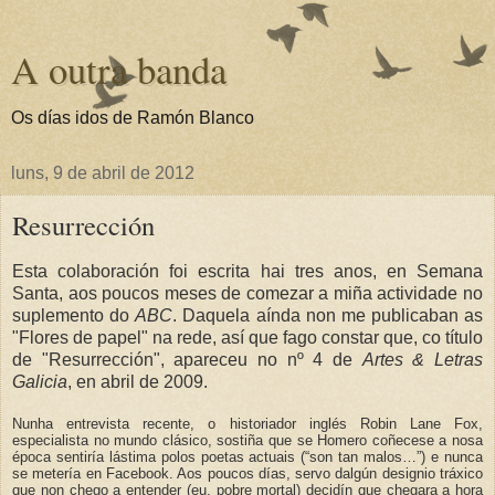
A outra banda
Os días idos de Ramón Blanco
luns, 9 de abril de 2012
Resurrección
Esta colaboración foi escrita hai tres anos, en Semana
Santa, aos poucos meses de comezar a miña actividade no
suplemento do
ABC
. Daquela aínda non me publicaban as
"Flores de papel" na rede, así que fago constar que, co título
de "Resurrección", apareceu no nº 4 de
Artes & Letras
Galicia
, en abril de 2009.
Nunha entrevista recente, o historiador inglés Robin Lane Fox,
especialista no mundo clásico, sostiña que se Homero coñecese a nosa
época sentiría lástima polos poetas actuais (“son tan malos…”) e nunca
se metería en Facebook. Aos poucos días, servo dalgún designio tráxico
que non chego a entender (eu, pobre mortal) decidín que chegara a hora